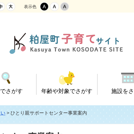
表示色
的でさがす
年齢や対象でさがす
施設をさ
養育相談（チャイルドほ
学校に通う
0歳
学童保育所
粕屋町こども家庭セン
子育てを応援
1歳から2歳
認可保育施設
たい
> ひとり親サポートセンター事業案内
っとライン）
ー
お子さんの健康
中学生
ひとり親家庭