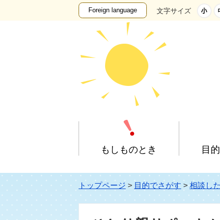
Foreign language
文字サイズ
もしものとき
目
休日診療案内
子どもを預けたい
妊娠・出産
子育て支援施設
トップページ
>
目的でさがす
>
相談し
相談したい
小学生
学校・教育施設