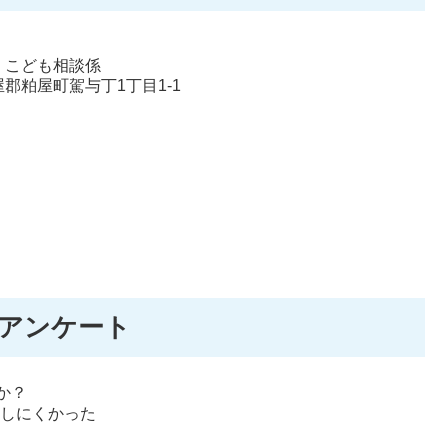
 こども相談係
糟屋郡粕屋町駕与丁1丁目1-1
アンケート
か？
しにくかった