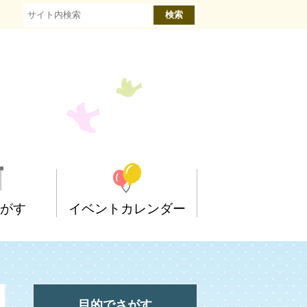
がす
イベントカレンダー
タ
病院・医院一覧
手当・助成
3歳から5歳
幼稚園
障がいのあるお子さん
目的でさがす