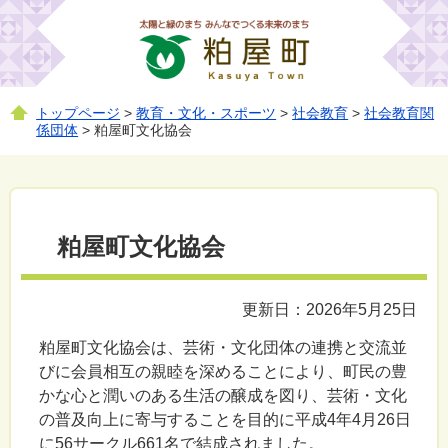
トップページ
>
教育・文化・スポーツ
>
社会教育
>
社会教育関
係団体
> 粕屋町文化協会
粕屋町文化協会
更新日：2026年5月25日
粕屋町文化協会は、芸術・文化団体の連携と交流並
びに会員相互の親睦を深めることにより、町民の豊
かな心と潤いのある生活の醸成を図り、芸術・文化
の普及向上に寄与することを目的に平成4年4月26日
に56サークル661名で結成されました。