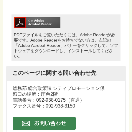
PDFファイルをご覧いただくには、Adobe Readerが必
要です。Adobe Readerをお持ちでない方は、左記の
「Adobe Acrobat Reader」バナーをクリックして、ソフ
トウェアをダウンロードし、インストールしてくださ
い。
このページに関する問い合わせ先
総務部 総合政策課 シティプロモーション係
窓口の場所：庁舎2階
電話番号：092-938-0175（直通）
ファクス番号：092-938-3150