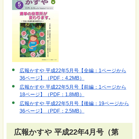
広報かすや 平成22年5月号【全編：1ページから
36ページ】（PDF：4.2MB）
広報かすや 平成22年5月号【前編：1ページから
18ページ】（PDF：1.8MB）
広報かすや 平成22年5月号【後編：19ページから
36ページ】（PDF：2.5MB）
広報かすや 平成22年4月号（第