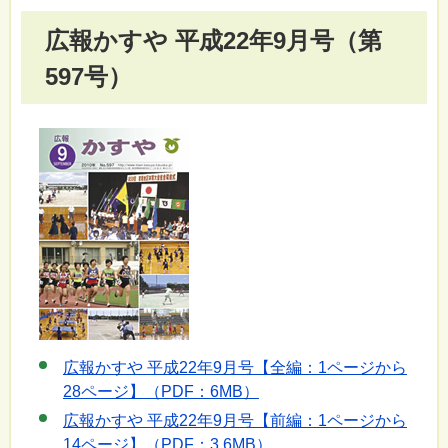
広報かすや 平成22年9月号（第
597号）
広報かすや 平成22年9月号【全編：1ページから
28ページ】（PDF：6MB）
広報かすや 平成22年9月号【前編：1ページから
14ページ】（PDF：3.6MB）