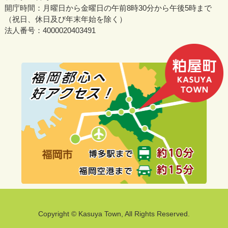
開庁時間：月曜日から金曜日の午前8時30分から午後5時まで
（祝日、休日及び年末年始を除く）
法人番号：4000020403491
Copyright © Kasuya Town, All Rights Reserved.