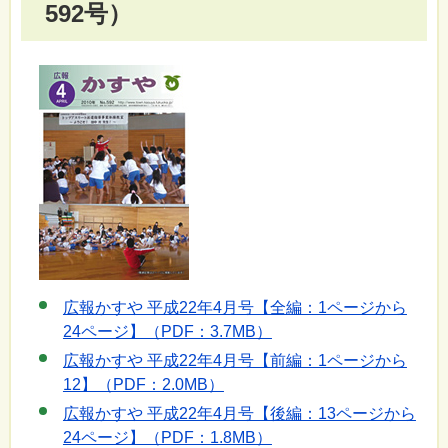
592号）
広報かすや 平成22年4月号【全編：1ページから
24ページ】（PDF：3.7MB）
広報かすや 平成22年4月号【前編：1ページから
12】（PDF：2.0MB）
広報かすや 平成22年4月号【後編：13ページから
24ページ】（PDF：1.8MB）