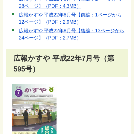
28ページ】（PDF：4.3MB）
広報かすや 平成22年8月号【前編：1ページから
12ページ】（PDF：2.9MB）
広報かすや 平成22年8月号【後編：13ページから
24ページ】（PDF：2.7MB）
広報かすや 平成22年7月号（第
595号）