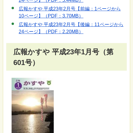
24ページ】（PDF：5.44MB）
広報かすや 平成23年2月号【前編：1ページから
10ページ】（PDF：3.70MB）
広報かすや 平成23年2月号【後編：11ページから
24ページ】（PDF：2.20MB）
広報かすや 平成23年1月号（第
601号）