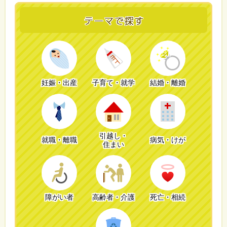
妊娠・出産
子育て・就学
結婚・離婚
引越し・
就職・離職
病気・けが
住まい
障がい者
高齢者・介護
死亡・相続