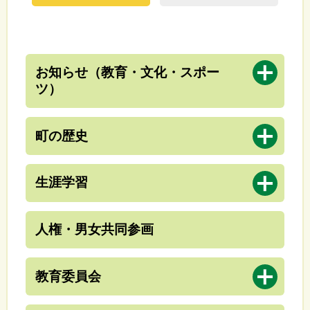
の
新
一
着
覧
情
報
開
お知らせ（教育・文化・スポー
く
ツ）
開
町の歴史
く
開
生涯学習
く
人権・男女共同参画
開
教育委員会
く