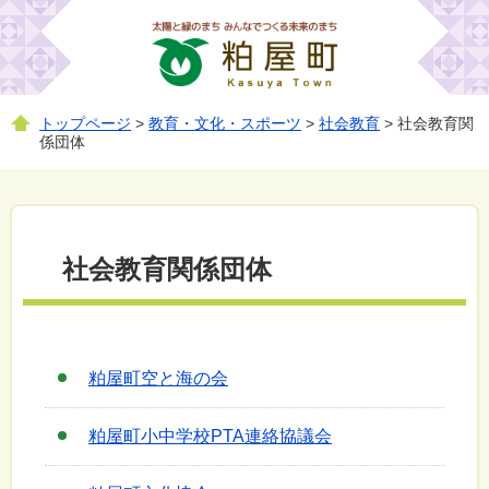
トップページ
>
教育・文化・スポーツ
>
社会教育
> 社会教育関
係団体
社会教育関係団体
粕屋町空と海の会
粕屋町小中学校PTA連絡協議会