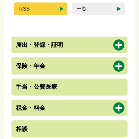
RSS
一覧
の
新
一
着
覧
情
報
開
届出・登録・証明
く
開
保険・年金
く
手当・公費医療
開
税金・料金
く
相談