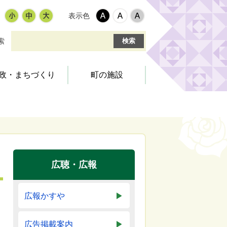
表示色
索
政・まちづくり
町の施設
環境・衛生
税金・料金
交通安全
社会教育
町の組織
町営住宅
道路・環境
文化・スポーツ施設
統計・調査
国・県出先機関
広聴・広報
ふるさとづくり寄附金
広報かすや
広告掲載案内