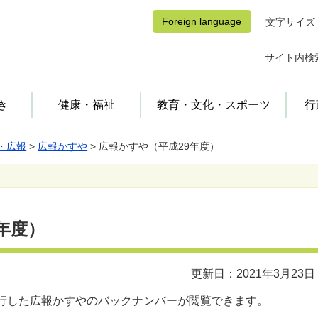
Foreign language
文字サイズ
サイト内検
き
健康・福祉
教育・文化・スポーツ
行
・広報
>
広報かすや
> 広報かすや（平成29年度）
福祉
福祉・保健施設
保険・年金
防災
給付金
文化・スポーツ施設
手当・公費医療
消防・休日当番医
町の歴史
町の紹介
スポーツ
町長の部屋
コミュニティ
町営住宅・住宅支援
公民館
上水道・下水道
教育委員会
町の行財政
小学校・中学校
町の計画・取り組み
学童保育所
公共交通・自動車・バイク
学校・教育施設
年度）
選挙
まちづくり活動
町有地・行政界
更新日：2021年3月23日
発行した広報かすやのバックナンバーが閲覧できます。