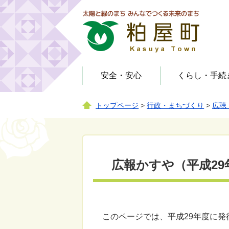
安全・安心
くらし・手続
トップページ
>
行政・まちづくり
>
広聴
お知らせ（教育・文化・スポ
健康・予防
役場
届出・登録・証明
お知らせ（行政・まちづく
お知らせ（安全・安心）
ーツ）
り）
公園
相談
防犯
人権・男女共同参画
広聴・広報
子育て支援施設
公園
広報かすや（平成29
学校給食
情報公開
その他施設
このページでは、平成29年度に