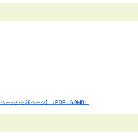
1ページから28ページ】（PDF：6.9MB）