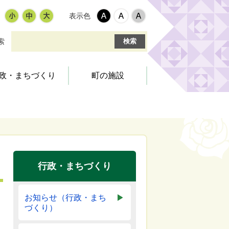
表示色
索
政・まちづくり
町の施設
環境・衛生
税金・料金
交通安全
社会教育
町の組織
町営住宅
道路・環境
文化・スポーツ施設
統計・調査
国・県出先機関
行政・まちづくり
ふるさとづくり寄附金
お知らせ（行政・まち
づくり）