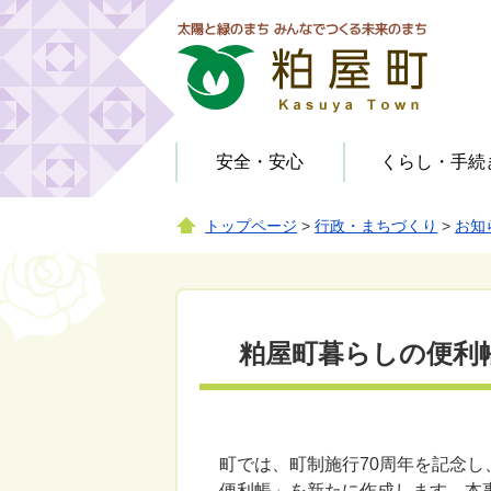
安全・安心
くらし・手続
トップページ
>
行政・まちづくり
>
お知
お知らせ（教育・文化・スポ
健康・予防
役場
届出・登録・証明
お知らせ（行政・まちづく
お知らせ（安全・安心）
ーツ）
り）
公園
相談
防犯
人権・男女共同参画
広聴・広報
子育て支援施設
公園
粕屋町暮らしの便利
学校給食
情報公開
その他施設
町では、町制施行70周年を記念
便利帳」を新たに作成します。本