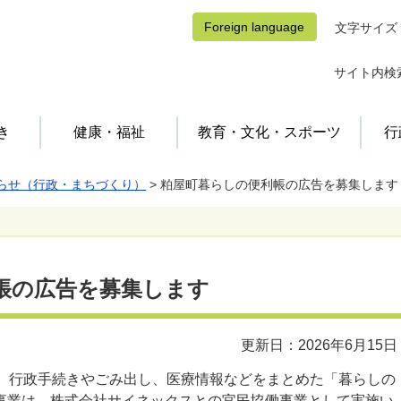
Foreign language
文字サイズ
サイト内検
き
健康・福祉
教育・文化・スポーツ
行
らせ（行政・まちづくり）
> 粕屋町暮らしの便利帳の広告を募集します
福祉
福祉・保健施設
保険・年金
防災
給付金
文化・スポーツ施設
手当・公費医療
消防・休日当番医
町の歴史
町の紹介
スポーツ
町長の部屋
コミュニティ
町営住宅・住宅支援
公民館
上水道・下水道
教育委員会
町の行財政
小学校・中学校
町の計画・取り組み
学童保育所
公共交通・自動車・バイク
学校・教育施設
帳の広告を募集します
選挙
まちづくり活動
町有地・行政界
更新日：2026年6月15日
し、行政手続きやごみ出し、医療情報などをまとめた「暮らしの
事業は、株式会社サイネックスとの官民協働事業として実施い