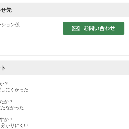
わせ先
ーション係
ート
か？
探しにくかった
たか？
立たなかった
すか？
分かりにくい