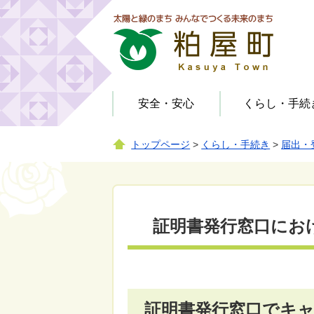
安全・安心
くらし・手続
トップページ
>
くらし・手続き
>
届出・
お知らせ（教育・文化・スポ
健康・予防
役場
届出・登録・証明
お知らせ（行政・まちづく
お知らせ（安全・安心）
ーツ）
り）
公園
相談
防犯
人権・男女共同参画
広聴・広報
子育て支援施設
公園
証明書発行窓口にお
学校給食
情報公開
その他施設
証明書発行窓口でキ