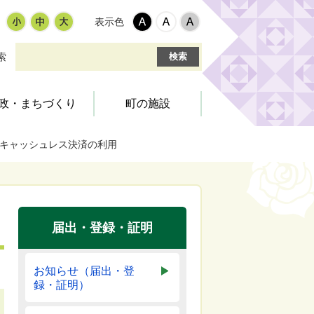
表示色
索
政・まちづくり
町の施設
るキャッシュレス決済の利用
環境・衛生
税金・料金
交通安全
社会教育
町の組織
町営住宅
道路・環境
文化・スポーツ施設
統計・調査
国・県出先機関
届出・登録・証明
ふるさとづくり寄附金
お知らせ（届出・登
録・証明）