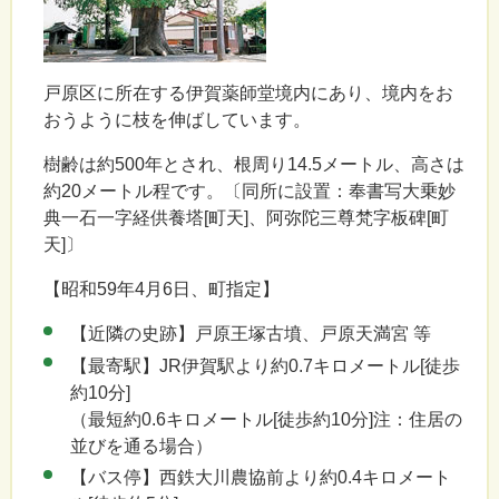
戸原区に所在する伊賀薬師堂境内にあり、境内をお
おうように枝を伸ばしています。
樹齢は約500年とされ、根周り14.5メートル、高さは
約20メートル程です。〔同所に設置：奉書写大乗妙
典一石一字経供養塔[町天]、阿弥陀三尊梵字板碑[町
天]〕
【昭和59年4月6日、町指定】
【近隣の史跡】戸原王塚古墳、戸原天満宮 等
【最寄駅】JR伊賀駅より約0.7キロメートル[徒歩
約10分]
（最短約0.6キロメートル[徒歩約10分]注：住居の
並びを通る場合）
【バス停】西鉄大川農協前より約0.4キロメート