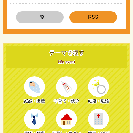
一覧
RSS
新
新
着
着
情
情
報
報
の
の
妊娠・出産
子育て・就学
結婚・離婚